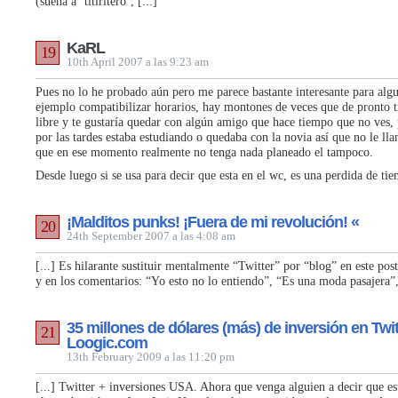
(suena a ‘titiritero’, [...]
KaRL
19
10th April 2007 a las 9:23 am
Pues no lo he probado aún pero me parece bastante interesante para algu
ejemplo compatibilizar horarios, hay montones de veces que de pronto t
libre y te gustaría quedar con algún amigo que hace tiempo que no ves,
por las tardes estaba estudiando o quedaba con la novia así que no le lla
que en ese momento realmente no tenga nada planeado el tampoco.
Desde luego si se usa para decir que esta en el wc, es una perdida de ti
¡Malditos punks! ¡Fuera de mi revolución! «
20
24th September 2007 a las 4:08 am
[...] Es hilarante sustituir mentalmente “Twitter” por “blog” en este pos
y en los comentarios: “Yo esto no lo entiendo”, “Es una moda pasajera”, 
35 millones de dólares (más) de inversión en Twit
21
Loogic.com
13th February 2009 a las 11:20 pm
[...] Twitter + inversiones USA. Ahora que venga alguien a decir que es