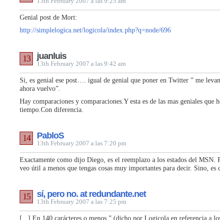
13th February 2007 a las 9:25 am
Genial post de Mort:
http://simplelogica.net/logicola/index.php?q=node/696
juanluis
13
13th February 2007 a las 9:42 am
Si, es genial ese post…. igual de genial que poner en Twitter ” me leva
ahora vuelvo”.
Hay comparaciones y comparaciones.Y esta es de las mas geniales que h
tiempo.Con diferencia.
PabloS
14
13th February 2007 a las 7:20 pm
Exactamente como dijo Diego, es el reemplazo a los estados del MSN. 
veo útil a menos que tengas cosas muy importantes para decir. Sino, es 
sí, pero no. at redundante.net
15
13th February 2007 a las 7:25 pm
[...] En 140 carácteres o menos.” (dicho por Logicola en referencia a l