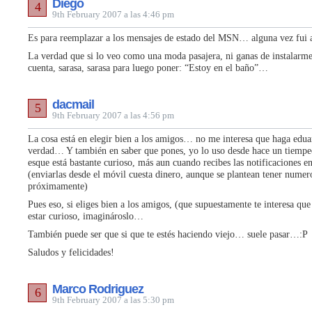
Diego
4
9th February 2007 a las 4:46 pm
Es para reemplazar a los mensajes de estado del MSN… alguna vez fui 
La verdad que si lo veo como una moda pasajera, ni ganas de instalarme e
cuenta, sarasa, sarasa para luego poner: “Estoy en el baño”…
dacmail
5
9th February 2007 a las 4:56 pm
La cosa está en elegir bien a los amigos… no me interesa que haga edua
verdad… Y también en saber que pones, yo lo uso desde hace un tiempec
esque está bastante curioso, más aun cuando recibes las notificaciones e
(enviarlas desde el móvil cuesta dinero, aunque se plantean tener numero
próximamente)
Pues eso, si eliges bien a los amigos, (que supuestamente te interesa qu
estar curioso, imaginároslo…
También puede ser que si que te estés haciendo viejo… suele pasar…:P
Saludos y felicidades!
Marco Rodriguez
6
9th February 2007 a las 5:30 pm