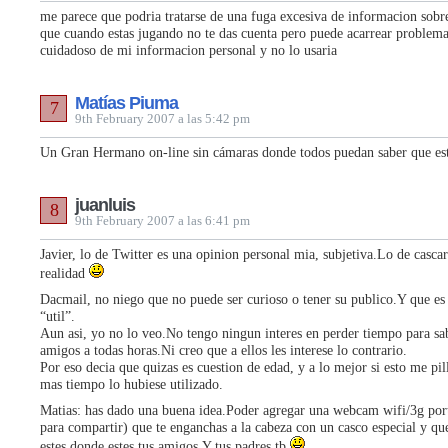
me parece que podria tratarse de una fuga excesiva de informacion sobre
que cuando estas jugando no te das cuenta pero puede acarrear problem
cuidadoso de mi informacion personal y no lo usaria
Matías Piuma
7
9th February 2007 a las 5:42 pm
Un Gran Hermano on-line sin cámaras donde todos puedan saber que est
juanluis
8
9th February 2007 a las 6:41 pm
Javier, lo de Twitter es una opinion personal mia, subjetiva.Lo de cascar
realidad
Dacmail, no niego que no puede ser curioso o tener su publico.Y que es
“util”.
Aun asi, yo no lo veo.No tengo ningun interes en perder tiempo para sa
amigos a todas horas.Ni creo que a ellos les interese lo contrario.
Por eso decia que quizas es cuestion de edad, y a lo mejor si esto me pi
mas tiempo lo hubiese utilizado.
Matias: has dado una buena idea.Poder agregar una webcam wifi/3g port
para compartir) que te enganchas a la cabeza con un casco especial y qu
estes donde estes tus amigos.Y tus padres tb