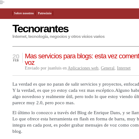
]]>
Sobre nosotros
Patrocinio
Tecnorantes
Internet, tecnología, negocios y otros vicios varios
Mas servicios para blogs: esta vez coment
20
voz
FEB
Enviado por juanluis en
Aplicaciones web
,
General
,
Internet
La verdad es que no paran de salir servicios y proyectos, enfocad
Y la verdad, es que yo estoy cada vez mas escéptico.Alguno hab
algo novedoso y realmente útil, pero todo lo que estoy viendo ú
parece muy 2.0, pero poco mas.
El último lo conozco
a través del Blog de Enrique Dans
, y se ll
Lo que ofrece esta herramienta en flash en forma de barra, muy b
integra en cada post, es poder grabar mensajes de voz como com
blog.