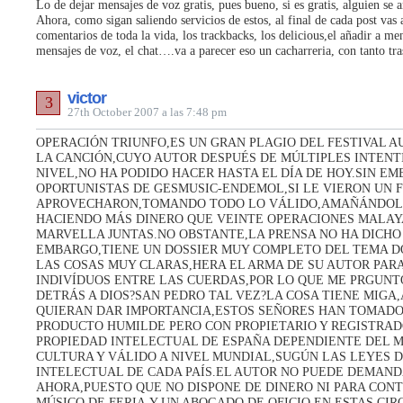
Lo de dejar mensajes de voz gratis, pues bueno, si es gratis, alguien se 
Ahora, como sigan saliendo servicios de estos, al final de cada post vas a
comentarios de toda la vida, los trackbacks, los delicious,el añadir a m
mensajes de voz, el chat….va a parecer eso un cacharreria, con tanto tra
victor
3
27th October 2007 a las 7:48 pm
OPERACIÓN TRIUNFO,ES UN GRAN PLAGIO DEL FESTIVAL 
LA CANCIÓN,CUYO AUTOR DESPUÉS DE MÚLTIPLES INTENT
NIVEL,NO HA PODIDO HACER HASTA EL DÍA DE HOY.SIN E
OPORTUNISTAS DE GESMUSIC-ENDEMOL,SI LE VIERON UN F
APROVECHARON,TOMANDO TODO LO VÁLIDO,AMAÑÁNDOLO 
HACIENDO MÁS DINERO QUE VEINTE OPERACIONES MALAY
MARVELLA JUNTAS.NO OBSTANTE,LA PRENSA NO HA DICHO
EMBARGO,TIENE UN DOSSIER MUY COMPLETO DEL TEMA 
LAS COSAS MUY CLARAS,HERA EL ARMA DE SU AUTOR PAR
INDIVÍDUOS ENTRE LAS CUERDAS,POR LO QUE ME PRGUN
DETRÁS A DIOS?SAN PEDRO TAL VEZ?LA COSA TIENE MIGA
QUIERAN DAR IMPORTANCIA,ESTOS SEÑORES HAN TOMADO
PRODUCTO HUMILDE PERO CON PROPIETARIO Y REGISTRAD
PROPIEDAD INTELECTUAL DE ESPAÑA DEPENDIENTE DEL M
CULTURA Y VÁLIDO A NIVEL MUNDIAL,SUGÚN LAS LEYES 
INTELECTUAL DE CADA PAÍS.EL AUTOR NO PUEDE DEMAN
AHORA,PUESTO QUE NO DISPONE DE DINERO NI PARA CONT
MÚSICO DE FERIA,Y UN ABOGADO DE OFICIO EN ESTAS CI