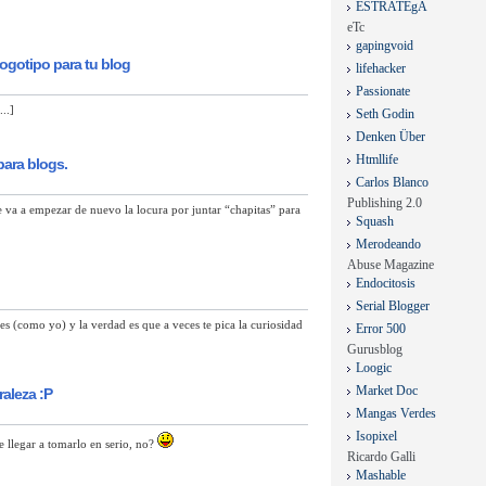
ESTRATEgA
eTc
gapingvoid
ogotipo para tu blog
lifehacker
Passionate
..]
Seth Godin
Denken Über
Htmllife
para blogs.
Carlos Blanco
Publishing 2.0
ue va a empezar de nuevo la locura por juntar “chapitas” para
Squash
Merodeando
Abuse Magazine
Endocitosis
Serial Blogger
s (como yo) y la verdad es que a veces te pica la curiosidad
Error 500
Gurusblog
Loogic
Market Doc
aleza :P
Mangas Verdes
Isopixel
 llegar a tomarlo en serio, no?
Ricardo Galli
Mashable