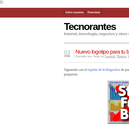
]]>
Sobre nosotros
Patrocinio
Tecnorantes
Internet, tecnología, negocios y otros 
Nuevo logotipo para tu 
03
Enviado por Sergi en
General
,
Humor
,
FEB
Siguiendo con el
espíritu de la blogosfera
de pon
propuesta: