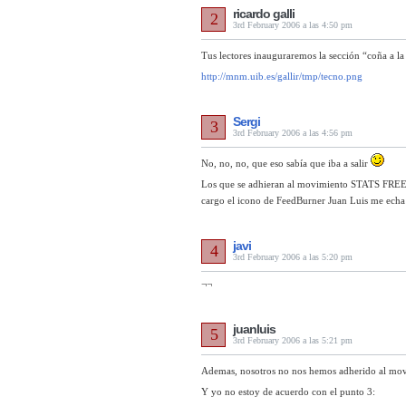
ricardo galli
2
3rd February 2006 a las 4:50 pm
Tus lectores inauguraremos la sección “coña a la
http://mnm.uib.es/gallir/tmp/tecno.png
Sergi
3
3rd February 2006 a las 4:56 pm
No, no, no, que eso sabía que iba a salir
Los que se adhieran al movimiento STATS FREE ti
cargo el icono de FeedBurner Juan Luis me echa
javi
4
3rd February 2006 a las 5:20 pm
¬¬
juanluis
5
3rd February 2006 a las 5:21 pm
Ademas, nosotros no nos hemos adherido al mo
Y yo no estoy de acuerdo con el punto 3: