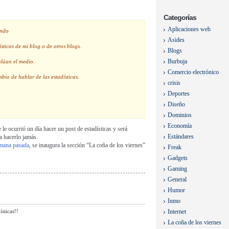
Categorías
Aplicaciones web
endo
Asides
sticas de mi blog o de otros blogs.
Blogs
Burbuja
alúan el medio.
Comercio electrónico
bio de hablar de las estadísticas.
crisis
Deportes
Diseño
Dominios
Economía
 le ocurrió un día hacer un post de estadísticas y será
Estándares
a hacerlo jamás.
emana pasada
, se inaugura la sección “La coña de los viernes”
Freak
Gadgets
Gaming
General
Humor
Inmo
sticas!!
Internet
La coña de los viernes