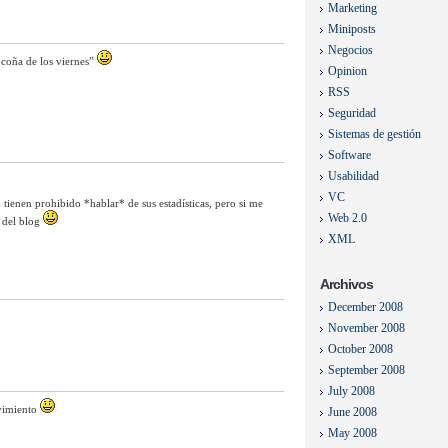
Marketing
Miniposts
Negocios
 coña de los viernes”
Opinion
RSS
Seguridad
Sistemas de gestión
Software
Usabilidad
VC
enen prohibido *hablar* de sus estadísticas, pero si me
Web 2.0
 del blog
XML
Archivos
December 2008
November 2008
October 2008
September 2008
July 2008
vimiento
June 2008
May 2008