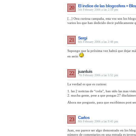
El indice de las blogosfera » Blo
20
5th February 2006 a las 2:59 pm
[...] Otra curiosa campaña, esta vez son los blogs
varios los que han dedicido decir publicamente qu
Sergi
21
6th February 2006 a las 2:48 pm
Supongo que la próxima vez habrá que dejar más 
en serio
juanluis
22
7th February 2006 a las 5:52 pm
La verdad es que es curioso:
1. las 2 noticias de “coña”, han sido las mas vis
2. mucha gente, pese a que pongas 27 disclaimers, 
Ahora me pregunto, para que escribimos post se
Carlos
23
8th February 2006 a las 9:43 pm
Juan, eso parece ser algo demostrado en los blogs
número de comentarios en una entrada es inversa