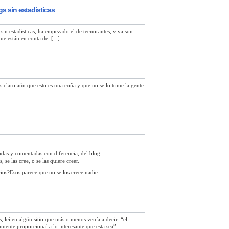
gs sin estadisticas
 sin estadisticas, ha empezado el de tecnorantes, y ya son
e están en conta de: [...]
claro aún que esto es una coña y que no se lo tome la gente
itadas y comentadas con diferencia, del blog
se las cree, o se las quiere creer.
rios?Esos parece que no se los creee nadie…
, leí en algún sitio que más o menos venía a decir: “el
mente proporcional a lo interesante que esta sea”