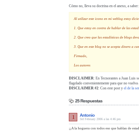
Cómo no, lleva su doctrina en el anexo, a saber:
Al utilizar este icono en mi weblog estoy dici
1. Que estoy en contra de hablar de las estadí
2. Que creo que las estadísticas de blogs dev
3. Que en este blog no se acepta dinero a cam
Firmado,
Los autores
DISCLAIMER
: En Tecnorantes a Juan Luis se
flagelado convenientemente para que no vuelva 
DISCLAIMER #2
: Con este post y
el de la s
25 Respuestas
Antonio
1
3rd February 2006 a las 4:46 pm
¡¡A la hoguera con todos eso que hablan de estadí