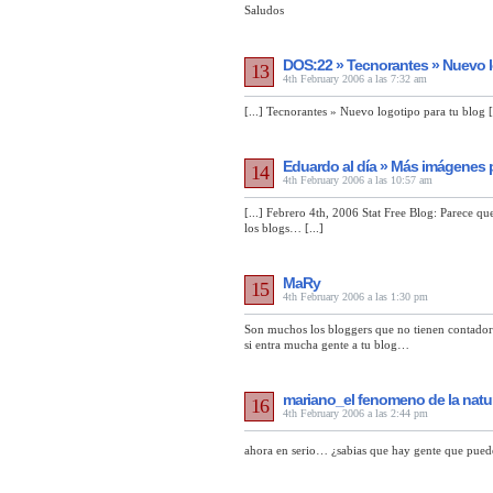
Saludos
DOS:22 » Tecnorantes » Nuevo l
13
4th February 2006 a las 7:32 am
[...] Tecnorantes » Nuevo logotipo para tu blog [.
Eduardo al día » Más imágenes 
14
4th February 2006 a las 10:57 am
[...] Febrero 4th, 2006 Stat Free Blog: Parece q
los blogs… [...]
MaRy
15
4th February 2006 a las 1:30 pm
Son muchos los bloggers que no tienen contadore
si entra mucha gente a tu blog…
mariano_el fenomeno de la natur
16
4th February 2006 a las 2:44 pm
ahora en serio… ¿sabias que hay gente que puede