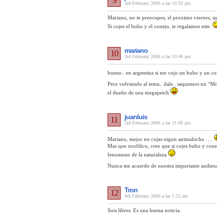
9
3rd February 2006 a las 10:32 pm
Mariano, no te preocupes, el proximo viernes, s
Si cojes el buho y el conejo, te regalamos este.
mariano
10
3rd February 2006 a las 10:46 pm
bueno.. en argentina si me cojo un buho y un cone
Pero volviendo al tema.. dale.. saquemos un “Mc
el dueño de una megapeich
juanluis
11
3rd February 2006 a las 11:06 pm
Mariano, mejor no cojas nigun animalucho ….
Mas que zoofilico, creo que si cojes buho y cone
fenomeno de la naturaleza
Nunca me acuerdo de nuestra importante audienci
Tron
12
4th February 2006 a las 1:55 am
Sois libres. Es una buena noticia.