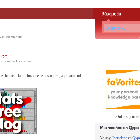
vicios varios
blog
La coña de los viernes
er iconos a la mínima que se nos ocurre, aquí lanzo mi
¿Quieres patroci
Mis reseñas en Qype
Yo soy
jlhortelano
en
Qyp