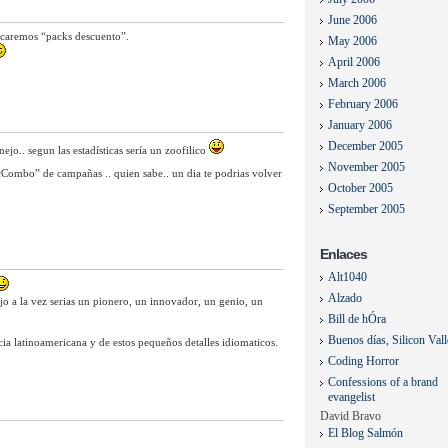
June 2006
acaremos “packs descuento”.
May 2006
April 2006
March 2006
February 2006
January 2006
December 2005
jo.. segun las estadísticas sería un zoofilico
November 2005
Combo” de campañas .. quien sabe.. un dia te podrias volver
October 2005
September 2005
Enlaces
Alt1040
Alzado
jo a la vez serias un pionero, un innovador, un genio, un
Bill de hÓra
Buenos días, Silicon Val
a latinoamericana y de estos pequeños detalles idiomaticos.
Coding Horror
Confessions of a brand
evangelist
David Bravo
El Blog Salmón