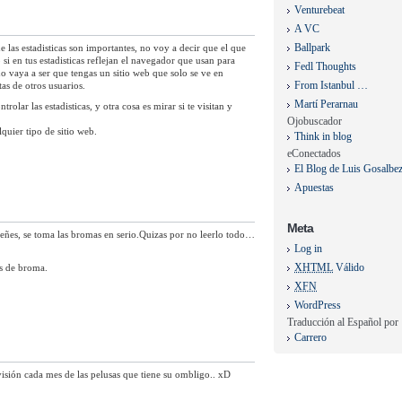
Venturebeat
A VC
Ballpark
las estadisticas son importantes, no voy a decir que el que
si en tus estadisticas reflejan el navegador que usan para
Fedl Thoughts
no vaya a ser que tengas un sitio web que solo se ve en
From Istanbul …
tas de otros usuarios.
Martí Perarnau
rolar las estadisticas, y otra cosa es mirar si te visitan y
Ojobuscador
lquier tipo de sitio web.
Think in blog
eConectados
El Blog de Luis Gosalbe
Apuestas
Meta
ñes, se toma las bromas en serio.Quizas por no leerlo todo…
Log in
XHTML
Válido
as de broma.
XFN
WordPress
Traducción al Español por
Carrero
isión cada mes de las pelusas que tiene su ombligo.. xD