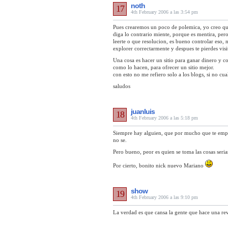
noth
17
4th February 2006 a las 3:54 pm
Pues crearemos un poco de polemica, yo creo que 
diga lo contrario miente, porque es mentira, pero 
leerte o que resolucion, es bueno controlar eso, 
explorer correctarmente y despues te pierdes visi
Una cosa es hacer un sitio para ganar dinero y cont
como lo hacen, para ofrecer un sitio mejor.
con esto no me refiero solo a los blogs, si no cua
saludos
juanluis
18
4th February 2006 a las 5:18 pm
Siempre hay alguien, que por mucho que te empe
no se.
Pero bueno, peor es quien se toma las cosas seri
Por cierto, bonito nick nuevo Mariano
show
19
4th February 2006 a las 9:10 pm
La verdad es que cansa la gente que hace una rev