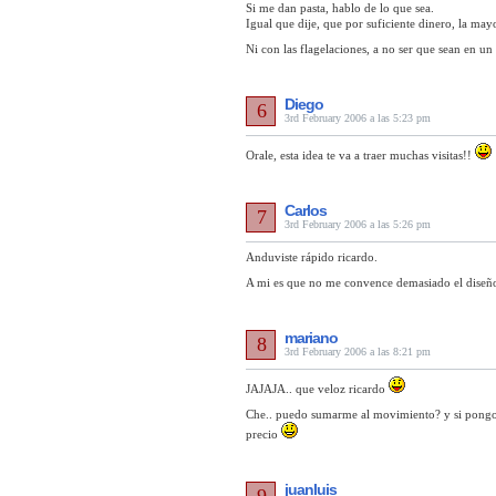
Si me dan pasta, hablo de lo que sea.
Igual que dije, que por suficiente dinero, la ma
Ni con las flagelaciones, a no ser que sean en un
Diego
6
3rd February 2006 a las 5:23 pm
Orale, esta idea te va a traer muchas visitas!!
Carlos
7
3rd February 2006 a las 5:26 pm
Anduviste rápido ricardo.
A mi es que no me convence demasiado el diseño
mariano
8
3rd February 2006 a las 8:21 pm
JAJAJA.. que veloz ricardo
Che.. puedo sumarme al movimiento? y si pongo
precio
juanluis