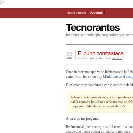
]]>
Sobre nosotros
Patrocinio
Tecnorantes
Internet, tecnología, negocios y otros 
El búho contraataca
20
Enviado por juanluis en
General
JAN
Cuando creiamos que ya se había pasado la fiebr
tanto bicho, leo como hoy
Minid vuelve al ataqu
Dice estar muy asombrado con el aumento de b
Además, lo interesante es que uno pueda acce
había pensado lo útil que sería montar un OP
blogs sin publicidad en el lector de RSS.
Ahora, yo me pregunto:
Realmente alguien cree que es útil tener una lis
alla de que pueda quedar simpático o popular?