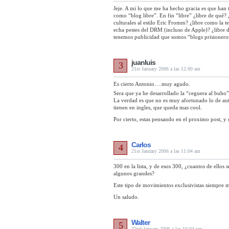
Jeje. A mi lo que me ha hecho gracia es que han 
como “blog libre”. En fin “libre” ¿libre de qué? 
culturales al estilo Eric Fromm? ¿libre como la te
echa pestes del DRM (incluso de Apple)? ¿libre
tenemos publicidad que somos “blogs prisionero
juanluis
3
21st January 2006 a las 12:00 am
Es cierto Antonio….muy agudo.
Sera que ya he desarrollado la “ceguera al buho
La verdad es que no es muy afortunado lo de au
tienen en ingles, que queda mas cool.
Por cierto, estas pensando en el proximo post, 
Carlos
4
21st January 2006 a las 11:04 am
300 en la lista, y de esos 300, ¿cuantos de ello
algunos grandes?
Este tipo de movimientos exclusivistas siempre me
Un saludo.
Walter
5
22nd January 2006 a las 10:04 pm