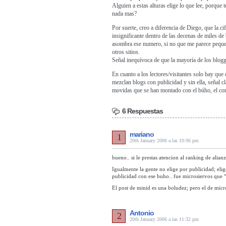
Alguien a estas alturas elige lo que lee, porque 
nada mas?
Por suerte, creo a diferencia de Diego, que la ci
insignificante dentro de las decenas de miles d
asombra ese numero, si no que me parece peque
otros sitios.
Señal inequívoca de que la mayoría de los blogg
En cuanto a los lectores/visitantes solo hay que
mezclan blogs con publicidad y sin ella, señal c
movidas que se han montado con el búho, el con
6 Respuestas
mariano
1
20th January 2006 a las 10:06 pm
bueno.. si le prestas atencion al ranking de alia
Igualmente la gente no elige por publicidad; elig
publicidad con ese buho.. fue microsiervos que “
El post de minid es una boludez; pero el de micr
Antonio
2
20th January 2006 a las 11:32 pm