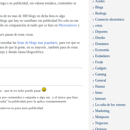
Asides
tenga o no publicidad, sin valorar temática, contenidos ni
Blogs
Burbuja
fra de no mas de 300 blogs en dicha lista es algo
Comercio electrónico
e blogs que hay en castellano sin publicidad.No solo no me
ño en comparación al ruido que se hizo en
Microsiervos
y
crisis
Deportes
ers pasan de estas cosas.
Diseño
 consultar las
listas de blogs mas populares
, para ver que se
Dominios
lara de que la gente, en su mayoría , también pasa de estas
Economía
ejo y demás fauna blogosférica.
Estándares
Freak
Gadgets
Gaming
General
Humor
nzo.. que se yo todo puede pasar
Inmo
e por contenidos o empatía o algo asi.. y el único que hizo
Internet
odia” la publicidad pero la aplica constantemente.
La coña de los viernes
osiervos es pura auto-publicidad.
Marketing
Miniposts
Negocios
Opinion