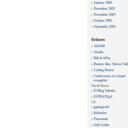
January 2006
December 2005
November 2005
October 2005
September 2005
Enlaces
Alt1040
Alzado
Bill de hÓra
Buenos días, Silicon Val
Coding Horror
Confessions of a brand
evangelist
David Bravo
El Blog Salmón
ESTRATEgA
eTc
gapingvoid
lifehacker
Passionate
Seth Godin