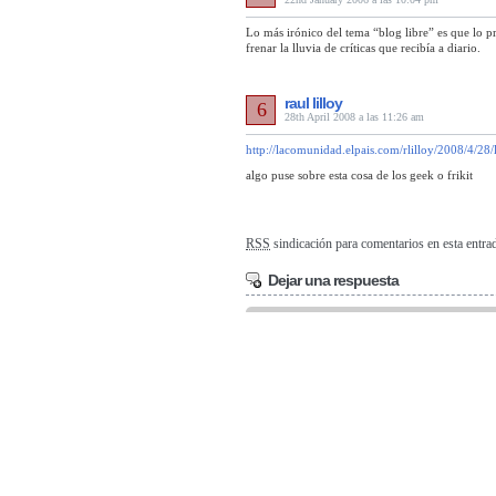
Lo más irónico del tema “blog libre” es que lo 
frenar la lluvia de críticas que recibía a diario.
raul lilloy
6
28th April 2008 a las 11:26 am
http://lacomunidad.elpais.com/rlilloy/2008/4/28
algo puse sobre esta cosa de los geek o frikit
RSS
sindicación para comentarios en esta entra
Dejar una respuesta