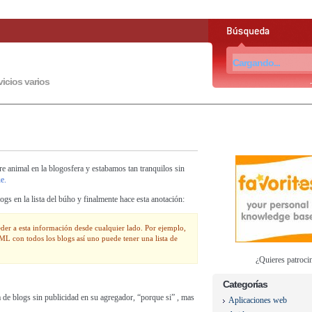
vicios varios
e animal en la blogosfera y estabamos tan tranquilos sin
e.
logs en
la lista del búho
y finalmente hace esta anotación:
der a esta información desde cualquier lado. Por ejemplo,
ML con todos los blogs así uno puede tener una lista de
¿Quieres patroci
Categorías
ta de blogs sin publicidad en su agregador, “porque si” , mas
Aplicaciones web