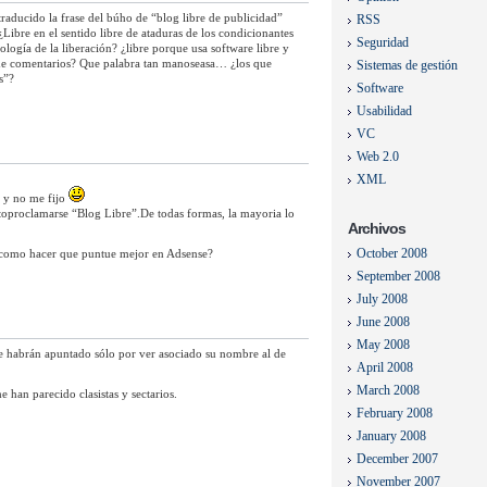
traducido la frase del búho de “blog libre de publicidad”
RSS
¿Libre en el sentido libre de ataduras de los condicionantes
Seguridad
ología de la liberación? ¿libre porque usa software libre y
 de comentarios? Que palabra tan manoseasa… ¿los que
Sistemas de gestión
s”?
Software
Usabilidad
VC
Web 2.0
XML
” y no me fijo
toproclamarse “Blog Libre”.De todas formas, la mayoria lo
Archivos
October 2008
y como hacer que puntue mejor en Adsense?
September 2008
July 2008
June 2008
May 2008
s se habrán apuntado sólo por ver asociado su nombre al de
April 2008
March 2008
 han parecido clasistas y sectarios.
February 2008
January 2008
December 2007
November 2007