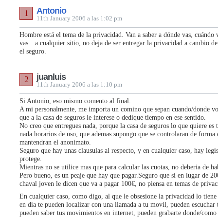
Antonio
1
11th January 2006 a las 1:02 pm
Hombre está el tema de la privacidad. Van a saber a dónde vas, cuándo 
vas…a cualquier sitio, no deja de ser entregar la privacidad a cambio d
el seguro.
juanluis
2
11th January 2006 a las 1:10 pm
Si Antonio, eso mismo comento al final.
A mi personalmente, me importa un comino que sepan cuando/donde v
que a la casa de seguros le interese o dedique tiempo en ese sentido.
No creo que entregues nada, porque la casa de seguros lo que quiere es 
nada horarios de uso, que ademas supongo que se controlaran de forma 
mantendran el anonimato.
Seguro que hay unas clausulas al respecto, y en cualquier caso, hay legi
protege.
Mientras no se utilice mas que para calcular las cuotas, no deberia de h
Pero bueno, es un peaje que hay que pagar.Seguro que si en lugar de 20
chaval joven le dicen que va a pagar 100€, no piensa en temas de privac
En cualquier caso, como digo, al que le obsesione la privacidad lo tie
en dia te pueden localizar con una llamada a tu movil, pueden escuchar 
pueden saber tus movimientos en internet, pueden grabarte donde/como 