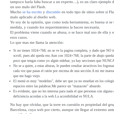
tampoco haría falta buscar a un experto…), es un claro ejemplo
un uso malo del Flash.
Mucho
se ha escrito
y
discutido
en todo tipo de sitios sobre si Fl
malo aplicado al diseño web.
Yo soy de la opinión, que como toda herramienta, es buena si se 
medida, y cuando los requerimientos la hacen necesaria.
El problema viene cuando se abusa, o se hace mal uso de ella y e
esos casos.
Lo que mas me llama la atención:
Si no tienes 1024×768, no se ve la pagina completa, y dado que NO t
scroll, pues ahí queda eso.Aun con 1024×768, la parte de abajo qued
poco que tengas como yo algún sidebar, ya hay secciones que NUNCA
No se a quien, a estas alturas, le pueden resultar atractivos los fogon
cada vez que pasas el ratón por encima de una sección.A mi me marean
que me hago viejo.
El menú es muy “modelno”, debe ser que ya no enseñan en los colegi
espacios entre las palabras.Me parece un “mazacote” absurdo.
Es evidente, que no les interesa para nada el que personas con alguna
deficiencia accedan a la web.La accesibilidad es NULA.
No hay que olvidar, que la torre en cuestión es propiedad del gr
Barcelona,
cuya web
por cierto, aunque sin llegar al extremo ante