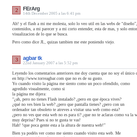
FErArg
2
14th December 2005 a las 6:41 pm
Ah! y el flash a mi me molesta, solo lo veo util en las webs de “diseño”
contenidos, a mi parecer y a mi corto entender, esta de mas, y solo ento
visualizacion de lo que se busca.
Pero como dice JL, quizas tambien me este poniendo viejo.
agbar tk
3
22nd January 2007 a las 5:52 pm
Leyendo los comentarios anteriores me doy cuenta que no soy el único 
en
http://www.torreagbar.com
que no es de su gusto.
Yo cuando visito la página me siento como un poco ofendido, como
agredido visualmente, como si
la página me dijera:
“¿ah, pero no tienes Flash instalado? ¿pero en que época vives?
¿qué no ves bien la web? ¿pero que pantalla tienes? ¿pero con un
ordenador tan obsoleto te atreves a visitar una web como esta?
¿pero no ves que esta web no es para ti? ¿que no te aclaras como va la 
muy deprisa? Pues si no te gusta te vas!
Hah! !que poca gente esta a la altura de nuestra web!”
Bien ya podéis ver como me siento cuando visito esta web. Me