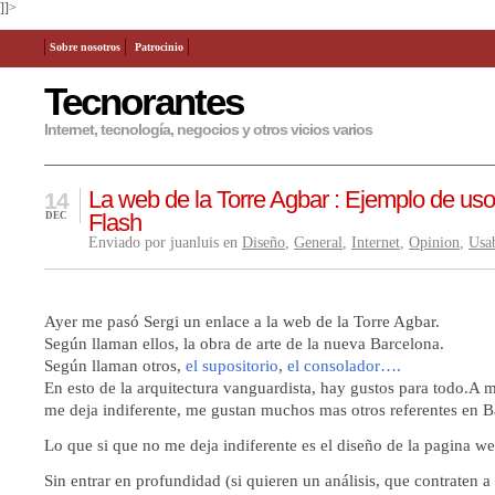
]]>
Sobre nosotros
Patrocinio
Tecnorantes
Internet, tecnología, negocios y otros vicios varios
La web de la Torre Agbar : Ejemplo de uso
14
Flash
DEC
Enviado por juanluis en
Diseño
,
General
,
Internet
,
Opinion
,
Usab
Ayer me pasó Sergi un enlace a
la web de la Torre Agbar
.
Según llaman ellos, la obra de arte de la nueva Barcelona.
Según llaman otros,
el supositorio
,
el consolador….
En esto de la arquitectura vanguardista, hay gustos para todo.A 
me deja indiferente, me gustan muchos mas otros referentes en B
Lo que si que no me deja indiferente es el diseño de la pagina we
Sin entrar en profundidad (si quieren un análisis, que contraten 