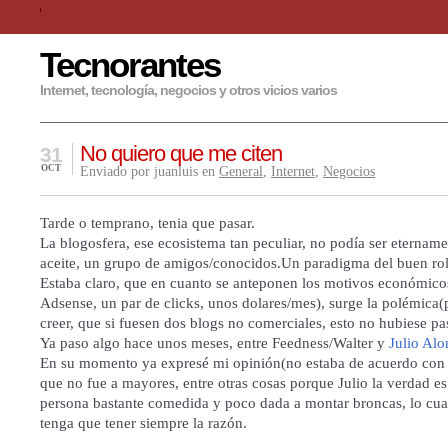
Tecnorantes
Internet, tecnología, negocios y otros vicios varios
No quiero que me citen
31
OCT
Enviado por juanluis en
General
,
Internet
,
Negocios
Tarde o temprano, tenia que pasar.
La blogosfera, ese ecosistema tan peculiar, no podía ser eternam
aceite, un grupo de amigos/conocidos.Un paradigma del buen rol
Estaba claro, que en cuanto se anteponen los motivos económic
Adsense, un par de clicks, unos dolares/mes), surge la polémica
creer, que si fuesen dos blogs no comerciales, esto no hubiese pa
Ya paso algo hace unos meses, entre
Feedness/Walter
y
Julio Al
En su momento ya expresé mi opinión(no estaba de acuerdo con 
que no fue a mayores, entre otras cosas porque Julio la verdad e
persona bastante comedida y poco dada a montar broncas, lo cua
tenga que tener siempre la razón.