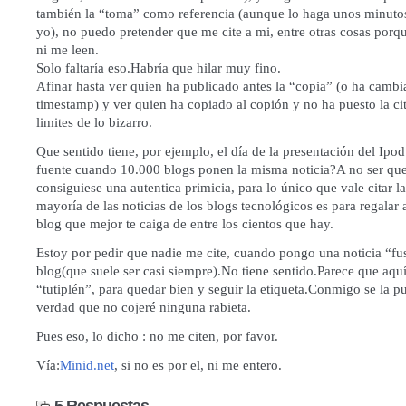
también la “toma” como referencia (aunque lo haga unos minuto
yo), no puedo pretender que me cite a mi, entre otras cosas por
ni me leen.
Solo faltaría eso.Habría que hilar muy fino.
Afinar hasta ver quien ha publicado antes la “copia” (o ha cambi
timestamp) y ver quien ha copiado al copión y no ha puesto la cit
limites de lo bizarro.
Que sentido tiene, por ejemplo, el día de la presentación del Ipo
fuente cuando 10.000 blogs ponen la misma noticia?A no ser que
consiguiese una autentica primicia, para lo único que vale citar la
mayoría de las noticias de los blogs tecnológicos es para regalar a
blog que mejor te caiga de entre los cientos que hay.
Estoy por pedir que nadie me cite, cuando pongo una noticia “fus
blog(que suele ser casi siempre).No tiene sentido.Parece que aquí
“tutiplén”, para quedar bien y seguir la etiqueta.Conmigo se la p
verdad que no cojeré ninguna rabieta.
Pues eso, lo dicho : no me citen, por favor.
Vía:
Minid.net
, si no es por el, ni me entero.