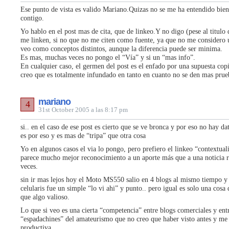
Ese punto de vista es valido Mariano.Quizas no se me ha entendido bien
contigo.
Yo hablo en el post mas de cita, que de linkeo.Y no digo (pese al titulo 
me linken, si no que no me citen como fuente, ya que no me considero 
veo como conceptos distintos, aunque la diferencia puede ser minima.
Es mas, muchas veces no pongo el “Vía” y si un “mas info”.
En cualquier caso, el germen del post es el enfado por una supuesta copi
creo que es totalmente infundado en tanto en cuanto no se den mas prue
mariano
4
31st October 2005 a las 8:17 pm
si.. en el caso de ese post es cierto que se ve bronca y por eso no hay d
es por eso y es mas de “tripa” que otra cosa
Yo en algunos casos el via lo pongo, pero prefiero el linkeo “contextua
parece mucho mejor reconocimiento a un aporte más que a una noticia r
veces.
sin ir mas lejos hoy el Moto MS550 salio en 4 blogs al mismo tiempo y 
celularis fue un simple “lo vi ahi” y punto.. pero igual es solo una cosa
que algo valioso.
Lo que si veo es una cierta “competencia” entre blogs comerciales y entr
“espadachines” del amateurismo que no creo que haber visto antes y me
productiva