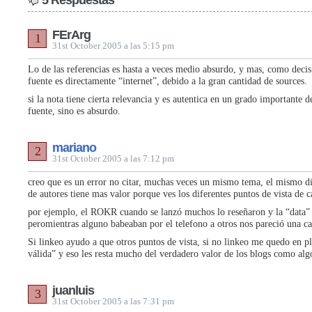
5 Respuestas
FErArg
1
31st October 2005 a las 5:15 pm
Lo de las referencias es hasta a veces medio absurdo, y mas, como decis e
fuente es directamente “internet”, debido a la gran cantidad de sources.
si la nota tiene cierta relevancia y es autentica en un grado importante de
fuente, sino es absurdo.
mariano
2
31st October 2005 a las 7:12 pm
creo que es un error no citar, muchas veces un mismo tema, el mismo di
de autores tiene mas valor porque ves los diferentes puntos de vista de 
por ejemplo, el ROKR cuando se lanzó muchos lo reseñaron y la “data”
peromientras alguno babeaban por el telefono a otros nos pareció una c
Si linkeo ayudo a que otros puntos de vista, si no linkeo me quedo en p
válida” y eso les resta mucho del verdadero valor de los blogs como alg
juanluis
3
31st October 2005 a las 7:31 pm