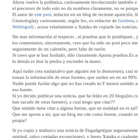
Ahora vuelve la polémica, curiosamente involucrando también a
el precursor de todo esto no da nombres claramente, no se porqu
El autor de
este post
, redactor en un blog de reciente aparición, 
Gizmología
(y curiosamente, según leo, ex-redactor de
Genbeta
, 
Weblogssl
) , acusa veladamente a Xataka de copiarle las noticias.
Sin mas información al respecto , ni pruebas que lo justifiquen , 
los comentarios, sinceramente, creo que ha sido un post poco med
seguramente de un calentón, pero falto de razón.
Si crees que te han fusilado, dilo claramente.Aporta pruebas.Es a
lo demás es tirar la piedra y esconder la mano.
Aquí nadie crea nada(salvo que alguien me lo demuestre), casi 
toman la información de otras fuentes, que suelen ser en un 99%
Nadie puede fusilar algo que no has creado tu.Y menos sentido au
esa fuente.
Si yo decido publicar una noticia, que he leído en 20 blogs(los c
han sacado de otras fuentes), a cual tengo que citar??
Que sentido tiene citar a alguna fuente, que en realidad no es tal?
Que me aporta a mi, que un blog me cite como fuente, cuando esa
propia?
Si yo copio y traduzco una noticia de Engadget(que segurament
original, salvo contadas excepciones), y luego Xataka o cualquie