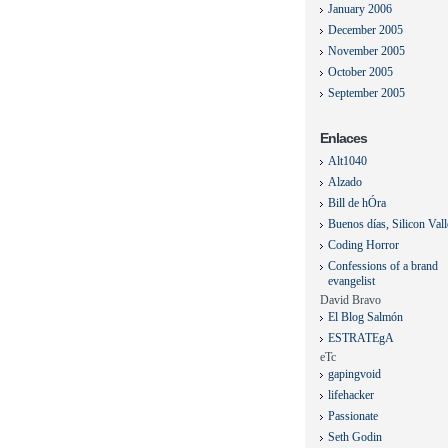
January 2006
December 2005
November 2005
October 2005
September 2005
Enlaces
Alt1040
Alzado
Bill de hÓra
Buenos días, Silicon Val
Coding Horror
Confessions of a brand
evangelist
David Bravo
El Blog Salmón
ESTRATEgA
eTc
gapingvoid
lifehacker
Passionate
Seth Godin