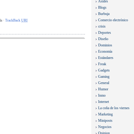
Asides
Blogs
Burbuja
Comercio electrónico
da ·
TrackBack
URI
crisis
Deportes
Diseño
Dominios
Economía
Estándares
Freak
Gadgets
Gaming
General
Humor
Inmo
Internet
La coña de los viernes
Marketing
Miniposts
Negocios
Opinion