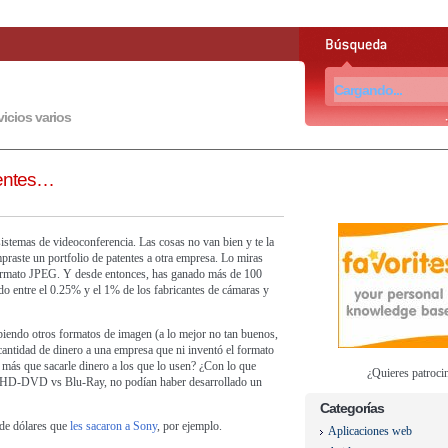
vicios varios
tentes…
stemas de videoconferencia. Las cosas no van bien y te la
raste un portfolio de patentes a otra empresa. Lo miras
l formato JPEG. Y desde entonces, has ganado más de 100
ndo entre el 0.25% y el 1% de los fabricantes de cámaras y
iendo otros formatos de imagen (a lo mejor no tan buenos,
 cantidad de dinero a una empresa que ni inventó el formato
l más que sacarle dinero a los que lo usen? ¿Con lo que
¿Quieres patroci
de HD-DVD vs Blu-Ray, no podían haber desarrollado un
Categorías
 de dólares que
les sacaron a Sony
, por ejemplo.
Aplicaciones web