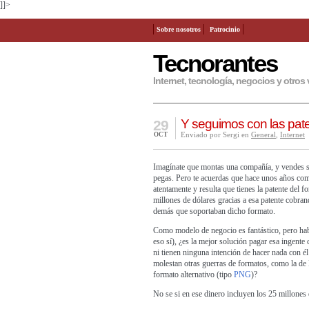
]]>
Sobre nosotros
Patrocinio
Tecnorantes
Internet, tecnología, negocios y otros 
Y seguimos con las pa
29
Enviado por Sergi en
General
,
Internet
OCT
Imagínate que montas una compañía, y vendes si
pegas. Pero te acuerdas que hace unos años comp
atentamente y resulta que tienes la patente de
millones de dólares gracias a esa patente cobra
demás que soportaban dicho formato.
Como modelo de negocio es fantástico, pero hab
eso sí), ¿es la mejor solución pagar esa ingente
ni tienen ninguna intención de hacer nada con é
molestan otras guerras de formatos, como la 
formato alternativo (tipo
PNG
)?
No se si en ese dinero incluyen los 25 millones