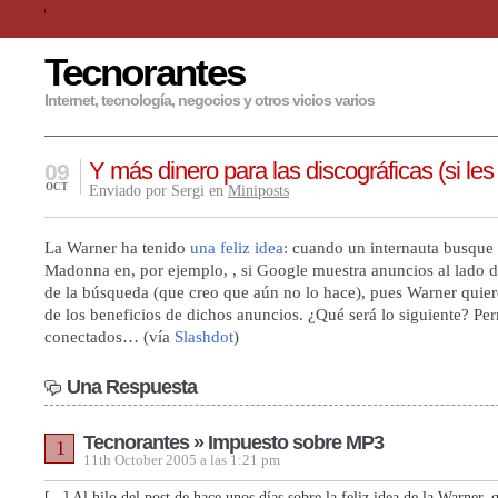
Tecnorantes
Internet, tecnología, negocios y otros vicios varios
Y más dinero para las discográficas (si les
09
OCT
Enviado por Sergi en
Miniposts
La Warner ha tenido
una feliz idea
: cuando un internauta busque
Madonna en, por ejemplo, , si Google muestra anuncios al lado d
de la búsqueda (que creo que aún no lo hace), pues Warner quier
de los beneficios de dichos anuncios. ¿Qué será lo siguiente? P
conectados… (vía
Slashdot
)
Una Respuesta
Tecnorantes » Impuesto sobre MP3
1
11th October 2005 a las 1:21 pm
[...] Al hilo del post de hace unos días sobre la feliz idea de la Warner, 