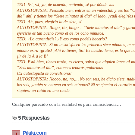
TED: Ssí, ssí, ya, de acuerdo, entiendo, sé por dónde vas…
AUTOSTOPISTA: Piénsalo bien, entras en un videoclub y ves los “O
día” ahí, y tienes los “Siete minutos al día” al lado, ¿cuál elegirías 
TED: Ah, pues, elegiría la de siete, sí…
AUTOSTOPISTA: Bingo, tío, bingo… “Siete minutos al día” y garan
ejercicio es tan bueno como el de los ocho minutos.
TED: ¿Lo garantizáis? ¿Y eso como podéis hacerlo?
AUTOSTOPISTA: Si no te satisfacen los primeros siete minutos, te en
minuto extra ¡gratis! ¡Ahí lo tienes, tío! Es nuestro lema, es lo que 
¡ir de la A a la B!
TED: Está bien, tienes razón, es cierto, salvo que alguien lance al m
“Seis minutos al día”, entonces tendrás problemas.
[El autostopista se convulsiona]
AUTOSTOPISTA: Noooo, no, no,… No son seis, he dicho siete, nadie
los seis, ¿quién se entrena en seis minutos? Ni se ejercita el corazón 
siquiera un ratón en una rueda.
Cualquier parecido con la realidad es pura coincidencia…
5 Respuestas
Pikiki.com
1