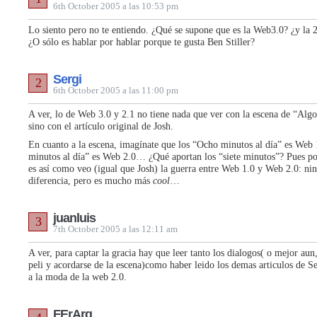
6th October 2005 a las 10:53 pm
Lo siento pero no te entiendo. ¿Qué se supone que es la Web3.0? ¿y la 
¿O sólo es hablar por hablar porque te gusta Ben Stiller?
Sergi
2
6th October 2005 a las 11:00 pm
A ver, lo de Web 3.0 y 2.1 no tiene nada que ver con la escena de “Alg
sino con el artículo original de Josh.
En cuanto a la escena, imagínate que los “Ocho minutos al día” es Web 1
minutos al día” es Web 2.0… ¿Qué aportan los “siete minutos”? Pues 
es así como veo (igual que Josh) la guerra entre Web 1.0 y Web 2.0: ni
diferencia, pero es mucho más
cool
…
juanluis
3
7th October 2005 a las 12:11 am
A ver, para captar la gracia hay que leer tanto los dialogos( o mejor aun,
peli y acordarse de la escena)como haber leido los demas articulos de S
a la moda de la web 2.0.
FErArg