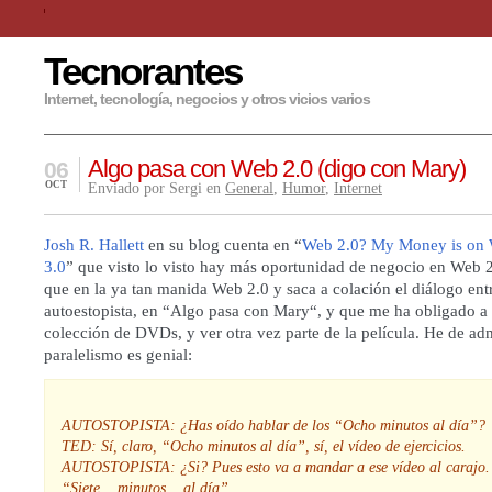
Tecnorantes
Internet, tecnología, negocios y otros vicios varios
Algo pasa con Web 2.0 (digo con Mary)
06
OCT
Enviado por Sergi en
General
,
Humor
,
Internet
Josh R. Hallett
en su blog cuenta en “
Web 2.0? My Money is on 
3.0
” que visto lo visto hay más oportunidad de negocio en Web 
que en la ya tan manida Web 2.0 y saca a colación el diálogo ent
autoestopista, en “
Algo pasa con Mary
“, y que me ha obligado a 
colección de DVDs, y ver otra vez parte de la película. He de adm
paralelismo es genial:
AUTOSTOPISTA: ¿Has oído hablar de los “Ocho minutos al día”?
TED: Sí, claro, “Ocho minutos al día”, sí, el vídeo de ejercicios.
AUTOSTOPISTA: ¿Si? Pues esto va a mandar a ese vídeo al carajo.
“Siete… minutos… al día”