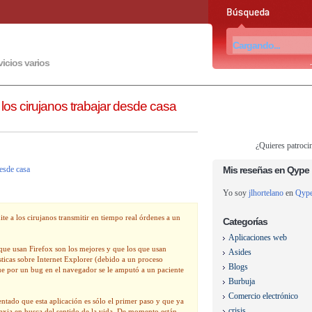
vicios varios
os cirujanos trabajar desde casa
¿Quieres patroci
esde casa
Mis reseñas en Qype
Yo soy
jlhortelano
en
Qyp
e a los cirujanos transmitir en tiempo real órdenes a un
Categorías
Aplicaciones web
s que usan Firefox son los mejores y que los que usan
Asides
sticas sobre Internet Explorer (debido a un proceso
Blogs
que por un bug en el navegador se le amputó a un paciente
Burbuja
Comercio electrónico
tado que esta aplicación es sólo el primer paso y que ya
crisis
laxia en busca del sentido de la vida. De momento están