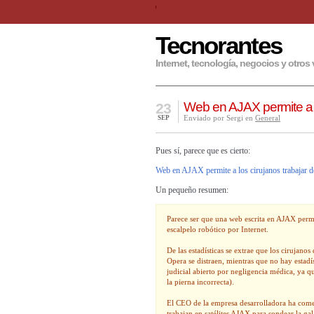
Tecnorantes
Internet, tecnología, negocios y otros 
Web en AJAX permite a l
23
Enviado por Sergi en
General
SEP
Pues sí, parece que es cierto:
Web en AJAX permite a los cirujanos trabajar d
Un pequeño resumen:
Parece ser que una web escrita en AJAX permit
escalpelo robótico por Internet.
De las estadísticas se extrae que los cirujano
Opera se distraen, mientras que no hay estadí
judicial abierto por negligencia médica, ya 
la pierna incorrecta).
El CEO de la empresa desarrolladora ha comen
trabajan en satélites AJAX para sondear la ga