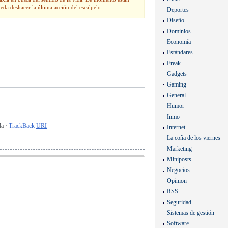
eda deshacer la última acción del escalpelo.
Deportes
Diseño
Dominios
Economía
Estándares
Freak
Gadgets
Gaming
General
Humor
Inmo
da ·
TrackBack
URI
Internet
La coña de los viernes
Marketing
Miniposts
Negocios
Opinion
RSS
Seguridad
Sistemas de gestión
Software