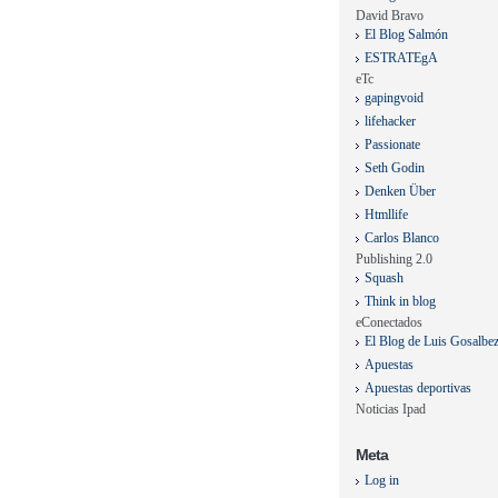
David Bravo
El Blog Salmón
ESTRATEgA
eTc
gapingvoid
lifehacker
Passionate
Seth Godin
Denken Über
Htmllife
Carlos Blanco
Publishing 2.0
Squash
Think in blog
eConectados
El Blog de Luis Gosalbe
Apuestas
Apuestas deportivas
Noticias Ipad
Meta
Log in