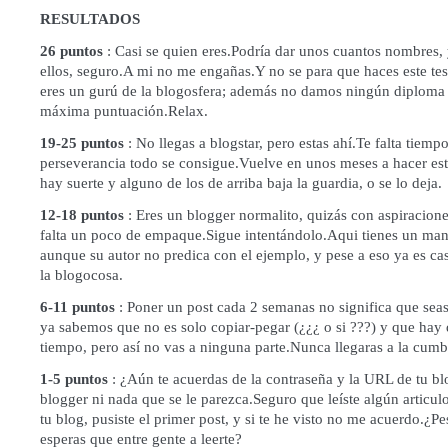
RESULTADOS
26 puntos
: Casi se quien eres.Podría dar unos cuantos nombres, y
ellos, seguro.A mi no me engañas.Y no se para que haces este te
eres un gurú de la blogosfera; además no damos ningún diploma 
máxima puntuación.Relax.
19-25 puntos
: No llegas a blogstar, pero estas ahí.Te falta tiemp
perseverancia todo se consigue.Vuelve en unos meses a hacer este 
hay suerte y alguno de los de arriba baja la guardia, o se lo deja.
12-18 puntos
: Eres un blogger normalito, quizás con aspiracione
falta un poco de empaque.Sigue intentándolo.
Aqui
tienes un manu
aunque su autor no predica con el ejemplo, y pese a eso ya es cas
la blogocosa.
6-11 puntos
: Poner un post cada 2 semanas no significa que seas
ya sabemos que no es solo copiar-pegar (¿¿¿ o si ???) y que hay 
tiempo, pero así no vas a ninguna parte.Nunca llegaras a la cumb
1-5 puntos
: ¿Aún te acuerdas de la contraseña y la URL de tu bl
blogger ni nada que se le parezca.Seguro que leíste algún articulo
tu blog, pusiste el primer post, y si te he visto no me acuerdo.¿Pe
esperas que entre gente a leerte?