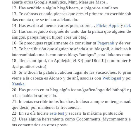
aparte otros Google Analytics, Mint, Measure Maps..
12. Has acudido a algún blog&beers, o jolgorios similares
13. Te cabreas cuando piensas que eres el primero en escribir sob
das cuenta que se te han adelantado.
14. Has escrito al menos varios posts sobre , ,
Flickr
,
Apple
y
del
15. Has conseguido después de tanto dar la paliza que alguien de 
amigos, pareja,mujer, hijos) abra un blog.
16. Te preocupas regularmente de consultar tu
Pagerank
y de ver
17. Te hace ilusión que alguien te añada a su blogroll, e incluso 
intercambiado mails con otros blogs “amigos” para linkaros mu
18. Tienes un Ipod, un Apple(sin el XP, por Dios!!!) o un router Fo
3, 3 puntitos extra)
19. Si te dicen la palabra Julio,en lugar de las vacaciones, lo pri
viene a la cabeza es Alonso y de ahí, asocias con
Weblogssl
y por
Xataka
.
20. Has puesto en tu blog algún icono/grafico/logo del búho(d.e.p
o has hablado sobre ello.
21. Intentas escribir todos los días, incluso aunque no tengas nad
que decir, por mantener la frecuencia.
22. En su día hiciste
este test
y sacaste la máxima puntuación
23. Usas alguna herramienta como
Cocomments
,
Mycomments
e
tus comentarios en otros posts