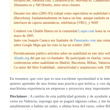
Infojobs.net, Idealista.com, Lineadirecta.es, Movistar.es, Casadellibro
20minutos.es y NH Hoteles, entre otros clientes.
Durante tres años (2001-03) trabajé como especialista en usabilidad e
(Barcelona), fundamentalmente en banca on-line, aunque también en
interfaces de cajeros automáticos, telefónicas (VRU), y WAP.
Colaboré con Ubaldo Huerta en la comunidad
Loquo.com
hasta su v
mayo de 2005.
Junto con Joaquín Cuenca soy fundador de
Panoramio.com
una comun
sobre Google Maps que ha visto la luz en octubre 2005.
Periódicamente publico artículos sobre en usabilidad en este sitio we
Alzado.org
del que soy co-fundador. He participado en charlas, curso
conferencias sobre usabilidad en Madrid, Barcelona, Bilbao, Valenci
Co-autor del libro Usabilidad , interactividad y arquitectura web. IS
En resumen, que creo que es una excelente oportunidad si te inte
quieres aprender de una forma mas practica que teórica, y con a
muchísima experiencia en empresas y proyectos muy importante
Disclaimer
: A cambio de esta publicidad gratuita y de ayudarle 
curso en Valencia, supongo que se pagará algunas cañas, y me in
amablemente a hablar un ratito, a ultima hora del curso, sobre R