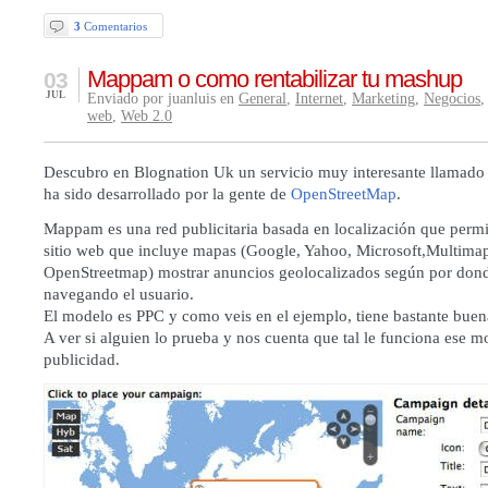
3
Comentarios
Mappam o como rentabilizar tu mashup
03
JUL
Enviado por juanluis en
General
,
Internet
,
Marketing
,
Negocios
,
web
,
Web 2.0
Descubro
en Blognation Uk
un servicio muy interesante llamad
ha sido desarrollado por la gente de
OpenStreetMap
.
Mappam
es una red publicitaria basada en localización que permi
sitio web que incluye mapas (Google, Yahoo, Microsoft,Multima
OpenStreetmap) mostrar anuncios geolocalizados según por dond
navegando el usuario.
El modelo es PPC y como veis en el ejemplo, tiene bastante buen
A ver si alguien lo prueba y nos cuenta que tal le funciona ese m
publicidad.