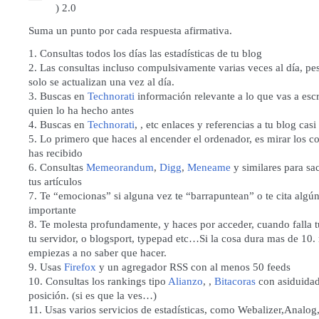
) 2.0
Suma un punto por cada respuesta afirmativa.
1. Consultas todos los días las estadísticas de tu blog
2. Las consultas incluso compulsivamente varias veces al día, pe
solo se actualizan una vez al día.
3. Buscas en
Technorati
información relevante a lo que vas a escri
quien lo ha hecho antes
4. Buscas en
Technorati
, , etc enlaces y referencias a tu blog casi
5. Lo primero que haces al encender el ordenador, es mirar los c
has recibido
6. Consultas
Memeorandum
,
Digg
,
Meneame
y similares para sa
tus artículos
7. Te “emocionas” si alguna vez te “barrapuntean” o te cita algú
importante
8. Te molesta profundamente, y haces por acceder, cuando falla t
tu servidor, o blogsport, typepad etc…Si la cosa dura mas de 10.
empiezas a no saber que hacer.
9. Usas
Firefox
y un agregador RSS con al menos 50 feeds
10. Consultas los rankings tipo
Alianzo
, ,
Bitacoras
con asiduidad
posición. (si es que la ves…)
11. Usas varios servicios de estadísticas, como Webalizer,Analog