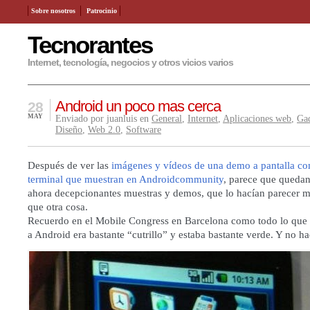
Sobre nosotros
Patrocinio
Tecnorantes
Internet, tecnología, negocios y otros vicios varios
Android un poco mas cerca
28
MAY
Enviado por juanluis en
General
,
Internet
,
Aplicaciones web
,
Ga
Diseño
,
Web 2.0
,
Software
Después de ver las
imágenes y vídeos de una demo a pantalla co
terminal que muestran en Androidcommunity
, parece que quedan 
ahora decepcionantes muestras y demos, que lo hacían parecer 
que otra cosa.
Recuerdo en el Mobile Congress en Barcelona como todo lo que 
a Android era bastante “cutrillo” y estaba bastante verde. Y no ha