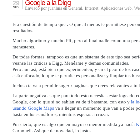
Google a la Digg
29
NOV
Enviado por juanluis en
General
,
Internet
,
Aplicaciones web
,
We
Era cuestión de tiempo que . O que al menos te permitiese person
resultados.
Mucho algoritmo y mucho PR, pero al final nadie como una pers
menesteres.
De todas formas, tampoco es que un sistema de este tipo sea perfe
veanse las criticas a Digg, Menéame y demas comunidades.
Pero aun así, está bien que experimenten, y en el peor de los cas
está enfocado, lo que te permite es personalizar y limpiar tus bu
Incluso te va a permitir sugerir paginas que crees relevantes a tu
La parte negativa es que para todo esto necesitas estar logeado c
Google, con lo que si no sabían ya de ti bastante, con esto y
la l
usando Google Maps
va a llegar un momento que van a poder p
hasta en los semáforos, mientras esperas a cruzar.
Por cierto, que es algo que en mayor o menor medida ya hacía
Kr
Carbonell. Así que de novedad, lo justo.