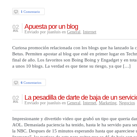
1
Comentario
Apuesta por un blog
02
JUL
Enviado por juanluis en
General
,
Internet
Curiosa promoción relacionada con los blogs que ha lanzado la c
Betus. Permiten apostar al blog que esté en primer lugar en Tech
final de año. Los favoritos son Boing Boing y Engadget y en tota
a unos 10 blogs. La verdad es que tiene su riesgo, ya que […]
6
Comentarios
La pesadilla de darte de baja de un servici
02
JUL
Enviado por juanluis en
General
,
Internet
,
Marketing
,
Negocios
Impresionante y divertido video que grabó un tipo que queria dar
AOL. Demasiada paciencia ha tenido, hasta le ha servido para ser
la NBC. Despues de 15 minutos esperando hasta que apareciese 
“persona”, las tacticas de este para evitar que se dé de baja son 