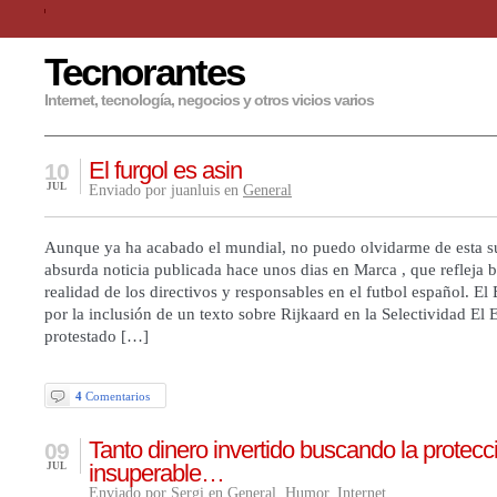
Tecnorantes
Internet, tecnología, negocios y otros vicios varios
El furgol es asin
10
JUL
Enviado por juanluis en
General
Aunque ya ha acabado el mundial, no puedo olvidarme de esta su
absurda noticia publicada hace unos dias en Marca , que refleja b
realidad de los directivos y responsables en el futbol español. El
por la inclusión de un texto sobre Rijkaard en la Selectividad El
protestado […]
4
Comentarios
Tanto dinero invertido buscando la protecc
09
insuperable…
JUL
Enviado por Sergi en
General
,
Humor
,
Internet