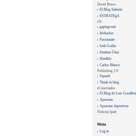
David Bravo
El Blog Salmón
ESTRATEgA
eTc
gapingvoid
lifehacker
Passionate
Seth Godin
Denken Über
Htmllife
Carlos Blanco
Publishing 2.0
Squash
Think in blog
eConectados
El Blog de Luis Gosalbe
Apuestas
Apuestas deportivas
Noticias Ipad
Meta
Log in