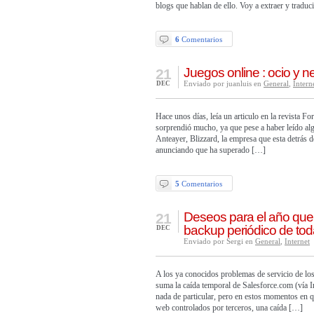
blogs que hablan de ello. Voy a extraer y traduc
6
Comentarios
Juegos online : ocio y n
21
Enviado por juanluis en
General
,
Intern
DEC
Hace unos días, leía un articulo en la revista F
sorprendió mucho, ya que pese a haber leído al
Anteayer, Blizzard, la empresa que esta detrás d
anunciando que ha superado […]
5
Comentarios
Deseos para el año que
21
backup periódico de tod
DEC
Enviado por Sergi en
General
,
Internet
A los ya conocidos problemas de servicio de los 
suma la caída temporal de Salesforce.com (vía I
nada de particular, pero en estos momentos en q
web controlados por terceros, una caída […]