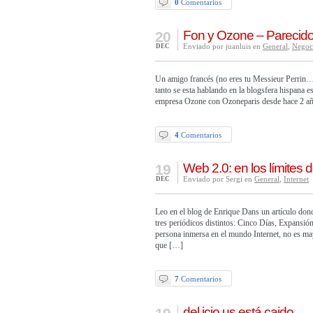
0
Comentarios
Fon y Ozone – Parecido
20
Enviado por juanluis en
General
,
Negoc
DEC
Un amigo francés (no eres tu Messieur Perrin…
tanto se esta hablando en la blogsfera hispana e
empresa Ozone con Ozoneparis desde hace 2 añ
4
Comentarios
Web 2.0: en los límites d
19
Enviado por Sergi en
General
,
Internet
DEC
Leo en el blog de Enrique Dans un artículo don
tres periódicos distintos: Cinco Días, Expansió
persona inmersa en el mundo Internet, no es ma
que […]
7
Comentarios
del.icio.us está caido