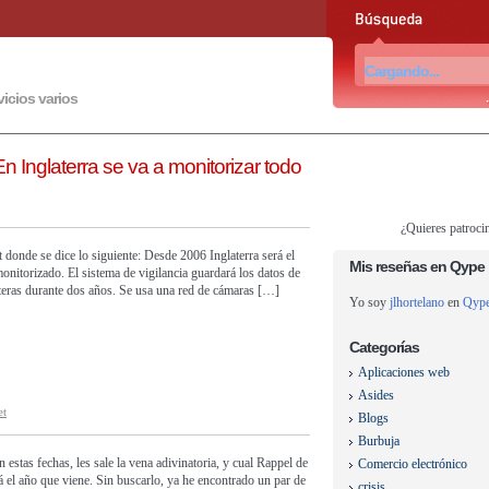
vicios varios
Inglaterra se va a monitorizar todo
¿Quieres patroci
 donde se dice lo siguiente: Desde 2006 Inglaterra será el
Mis reseñas en Qype
onitorizado. El sistema de vigilancia guardará los datos de
eteras durante dos años. Se usa una red de cámaras […]
Yo soy
jlhortelano
en
Qyp
Categorías
Aplicaciones web
Asides
et
Blogs
Burbuja
 estas fechas, les sale la vena adivinatoria, y cual Rappel de
Comercio electrónico
rá el año que viene. Sin buscarlo, ya he encontrado un par de
crisis