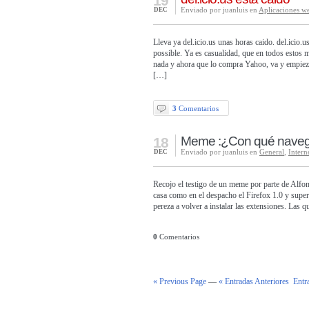
19
Enviado por juanluis en
Aplicaciones w
DEC
Lleva ya del.icio.us unas horas caido. del.icio
possible. Ya es casualidad, que en todos estos 
nada y ahora que lo compra Yahoo, va y empiezan
[…]
3
Comentarios
Meme :¿Con qué nave
18
Enviado por juanluis en
General
,
Intern
DEC
Recojo el testigo de un meme por parte de Alfon
casa como en el despacho el Firefox 1.0 y supe
pereza a volver a instalar las extensiones. Las q
0
Comentarios
« Previous Page
—
« Entradas Anteriores
Entr