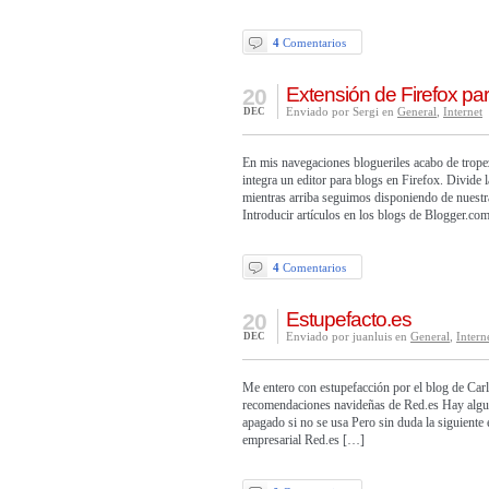
4
Comentarios
Extensión de Firefox par
20
Enviado por Sergi en
General
,
Internet
DEC
En mis navegaciones blogueriles acabo de trope
integra un editor para blogs en Firefox. Divide 
mientras arriba seguimos disponiendo de nuestr
Introducir artículos en los blogs de Blogger.
4
Comentarios
Estupefacto.es
20
Enviado por juanluis en
General
,
Intern
DEC
Me entero con estupefacción por el blog de Carl
recomendaciones navideñas de Red.es Hay alguna
apagado si no se usa Pero sin duda la siguiente 
empresarial Red.es […]