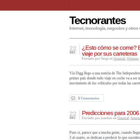
Tecnorantes
Internet, tecnología, negocios y otros 
¿Esto cómo se come? En 
22
viaje por sus carreteras
DEC
Enviado por Sergi en
General
,
Opinion
Vía Digg llego a una noticia de The Independent
primer país donde todo viaje en coche va a ser m
movimiento de los vehículos por todas las carr
5
Comentarios
Predicciones para 2006
22
Enviado por juanluis en
General
,
Intern
DEC
Pues si, parece que a mucha gente, cuando llegan
3 al cuarto, se dedican a predecir lo que sucede