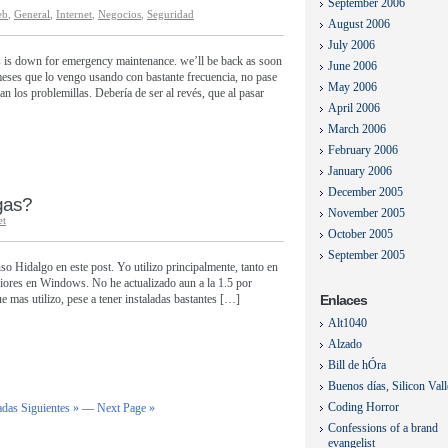
September 2006
eb
,
General
,
Internet
,
Negocios
,
Seguridad
August 2006
July 2006
.us is down for emergency maintenance. we’ll be back as soon
June 2006
meses que lo vengo usando con bastante frecuencia, no pase
May 2006
 los problemillas. Debería de ser al revés, que al pasar
April 2006
March 2006
February 2006
January 2006
December 2005
gas?
November 2005
et
October 2005
September 2005
so Hidalgo en este post. Yo utilizo principalmente, tanto en
riores en Windows. No he actualizado aun a la 1.5 por
ue mas utilizo, pese a tener instaladas bastantes […]
Enlaces
Alt1040
Alzado
Bill de hÓra
Buenos días, Silicon Val
Coding Horror
adas Siguientes »
—
Next Page »
Confessions of a brand
evangelist