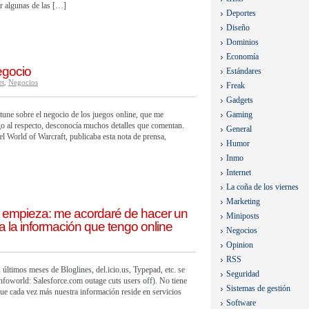
ir algunas de las […]
Deportes
Diseño
Dominios
Economía
egocio
Estándares
et
,
Negocios
Freak
Gadgets
ortune sobre el negocio de los juegos online, que me
Gaming
go al respecto, desconocía muchos detalles que comentan.
General
el World of Warcraft, publicaba esta nota de prensa,
Humor
Inmo
Internet
La coña de los viernes
Marketing
 empieza: me acordaré de hacer un
Miniposts
a la información que tengo online
Negocios
Opinion
RSS
últimos meses de Bloglines, del.icio.us, Typepad, etc. se
Seguridad
nfoworld: Salesforce.com outage cuts users off). No tiene
Sistemas de gestión
ue cada vez más nuestra información reside en servicios
Software